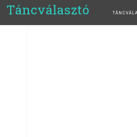
Táncválasztó
TÁNCVÁL