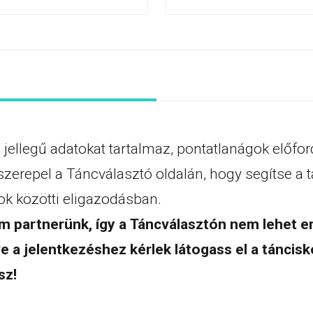
 jellegű adatokat tartalmaz, pontatlanágok előfo
szerepel a Táncválasztó oldalán, hogy segítse a t
k közötti eligazodásban.
 partnerünk, így a Táncválasztón nem lehet err
e a jelentkezéshez kérlek látogass el a táncisk
sz!