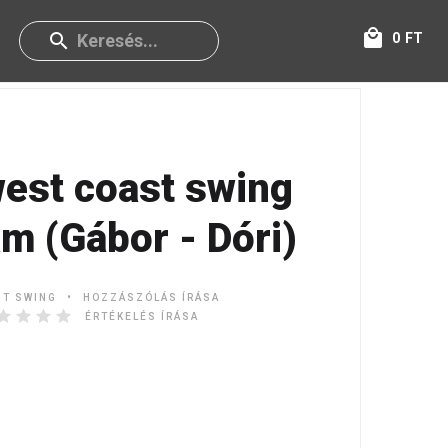
0
FT
est coast swing
am (Gábor - Dóri)
ST SWING
HOZZÁSZÓLÁS ÍRÁSA
ÉRTÉKELÉS ÍRÁSA