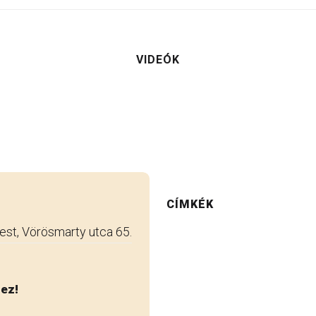
VIDEÓK
CÍMKÉK
st, Vörösmarty utca 65.
hez!