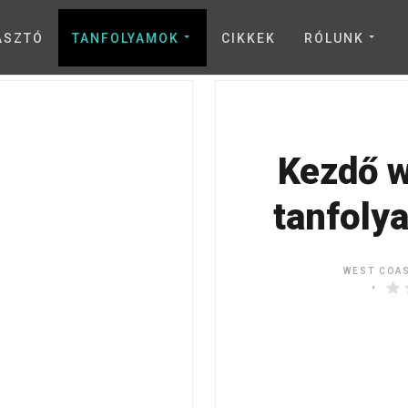
ASZTÓ
TANFOLYAMOK
CIKKEK
RÓLUNK
Kezdő w
tanfoly
WEST COA