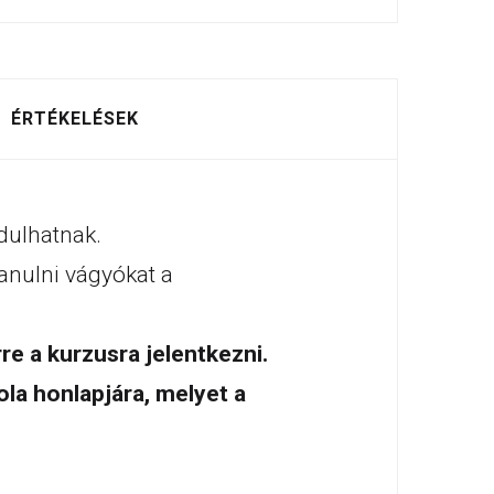
ÉRTÉKELÉSEK
rdulhatnak.
anulni vágyókat a
e a kurzusra jelentkezni.
ola honlapjára, melyet a