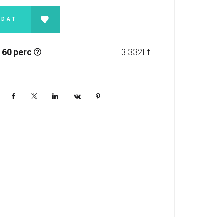
ADAT
 60 perc
3 332
Ft
Facebook
X
LinkedIn
VKontakte
Pinterest