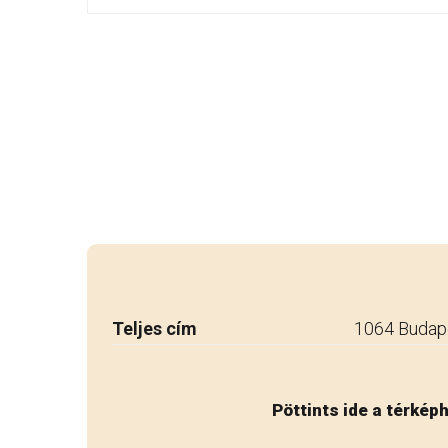
Teljes cím
1064 Budape
Pöttints ide a térkép