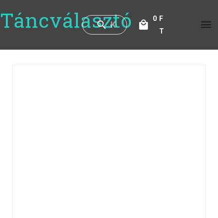
Táncválasztó
0
F
T