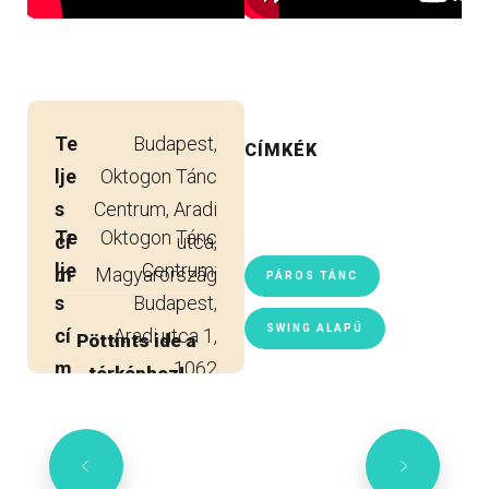
Te
Budapest,
CÍMKÉK
lje
Oktogon Tánc
s
Centrum, Aradi
Te
Oktogon Tánc
cí
utca,
lje
Centrum:
m
Magyarország
PÁROS TÁNC
s
Budapest,
SWING ALAPÚ
cí
Aradi utca 1,
Pöttints ide a
m
1062
térképhez!
l.
Magyarország