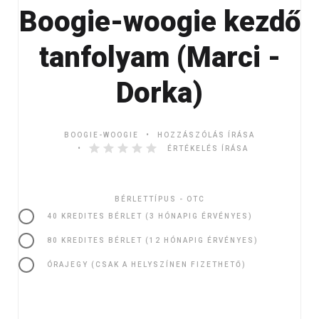
Boogie-woogie kezdő
tanfolyam (Marci -
Dorka)
BOOGIE-WOOGIE
HOZZÁSZÓLÁS ÍRÁSA
ÉRTÉKELÉS ÍRÁSA
BÉRLETTÍPUS - OTC
40 KREDITES BÉRLET (3 HÓNAPIG ÉRVÉNYES)
80 KREDITES BÉRLET (12 HÓNAPIG ÉRVÉNYES)
ÓRAJEGY (CSAK A HELYSZÍNEN FIZETHETŐ)