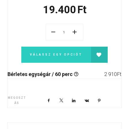
19.400
Ft
VÁLASSZ EGY OPCIÓT
Bérletes egységár / 60 perc
2 910
Ft
MEGOSZT
Facebook
X
LinkedIn
VKontakte
Pinterest
ÁS