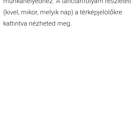
munkahelyedhez. A tánctanfolyam részleteit
(kivel, mikor, melyik nap) a térképjelölőkre
kattintva nézheted meg.