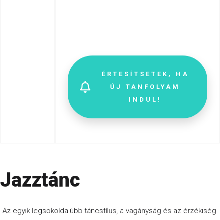
H
JELENTKEZZ
é
t
f
ő
ÉRTESÍTSETEK, HA
ÚJ TANFOLYAM
K
INDUL!
e
d
d
S
z
Jazztánc
e
r
Az egyik legsokoldalúbb táncstílus, a vagányság és az érzékiség
d