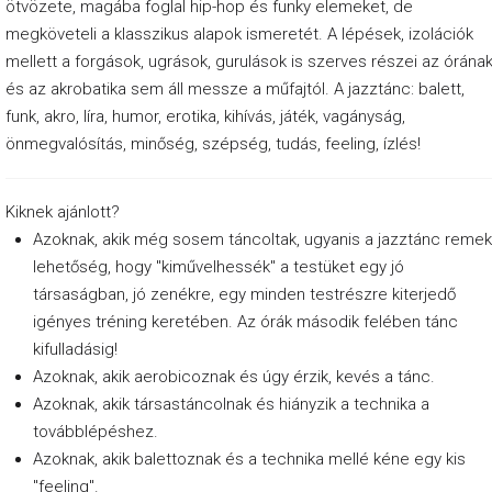
ötvözete, magába foglal hip-hop és funky elemeket, de
a
megköveteli a klasszikus alapok ismeretét. A lépések, izolációk
C
mellett a forgások, ugrások, gurulások is szerves részei az órána
és az akrobatika sem áll messze a műfajtól. A jazztánc: balett,
s
funk, akro, líra, humor, erotika, kihívás, játék, vagányság,
ü
önmegvalósítás, minőség, szépség, tudás, feeling, ízlés!
t
ö
Kiknek ajánlott?
r
Azoknak, akik még sosem táncoltak, ugyanis a jazztánc remek
t
lehetőség, hogy "kiművelhessék" a testüket egy jó
ö
társaságban, jó zenékre, egy minden testrészre kiterjedő
igényes tréning keretében. Az órák második felében tánc
k
kifulladásig!
P
Azoknak, akik aerobicoznak és úgy érzik, kevés a tánc.
é
Azoknak, akik társastáncolnak és hiányzik a technika a
továbblépéshez.
n
Azoknak, akik balettoznak és a technika mellé kéne egy kis
t
"feeling".