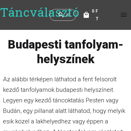
Táncválasztó
0
F
T
Budapesti tanfolyam-
helyszínek
Az alábbi térképen láthatod a fent felsorolt
kezdő tanfolyamok budapesti helyszíneit.
Legyen egy kezdő táncoktatás Pesten vagy
Budán, egy pillanat alatt láthatod, hogy melyik
esik közel a lakhelyedhez vagy éppen a