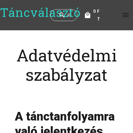
Táncválasztó
0
F
T
Adatvédelmi
szabályzat
A tánctanfolyamra
való jelentkezés