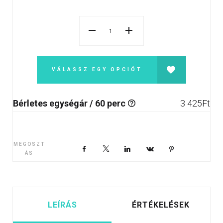
VÁLASSZ EGY OPCIÓT
Bérletes egységár / 60 perc
3 425
Ft
MEGOSZT
Facebook
X
LinkedIn
VKontakte
Pinterest
ÁS
LEÍRÁS
ÉRTÉKELÉSEK