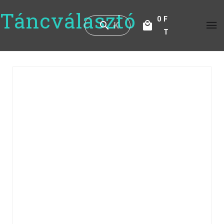
Táncválasztó
0
F
T