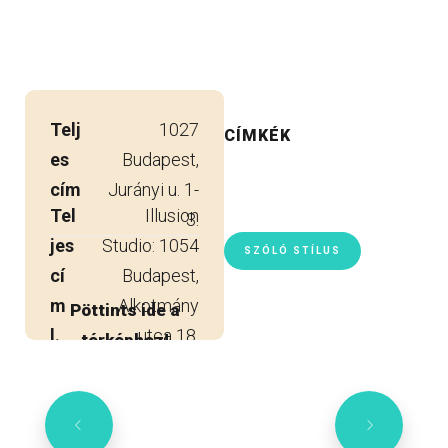
Telj
1027
CÍMKÉK
es
Budapest,
cím
Jurányi u. 1-
Tel
Illusion
3.
jes
Studio: 1054
SZÓLÓ STÍLUS
cí
Budapest,
m
Alkotmány
Pöttints ide a
l.
utca 18.
térképhez!