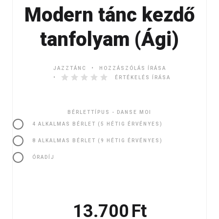
Modern tánc kezdő
tanfolyam (Ági)
JAZZTÁNC
HOZZÁSZÓLÁS ÍRÁSA
ÉRTÉKELÉS ÍRÁSA
BÉRLETTÍPUS - DANSE MOI
4 ALKALMAS BÉRLET (5 HÉTIG ÉRVÉNYES)
8 ALKALMAS BÉRLET (9 HÉTIG ÉRVÉNYES)
ÓRADÍJ
13.700
Ft