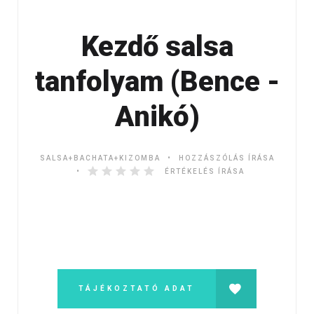
Kezdő salsa
tanfolyam (Bence -
Anikó)
SALSA+BACHATA+KIZOMBA
HOZZÁSZÓLÁS ÍRÁSA
ÉRTÉKELÉS ÍRÁSA
TÁJÉKOZTATÓ ADAT