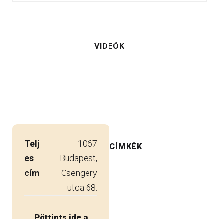
VIDEÓK
Telj
1067
CÍMKÉK
es
Budapest,
cím
Csengery
utca 68.
Pöttints ide a