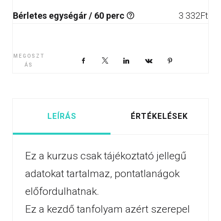
Bérletes egységár / 60 perc
3 332
Ft
MEGOSZT
Facebook
X
LinkedIn
VKontakte
Pinterest
ÁS
LEÍRÁS
ÉRTÉKELÉSEK
Ez a kurzus csak tájékoztató jellegű
adatokat tartalmaz, pontatlanágok
előfordulhatnak.
Ez a kezdő tanfolyam azért szerepel