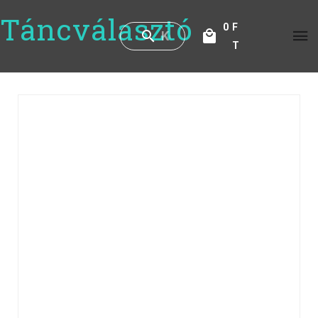
Táncválasztó
0
F
T