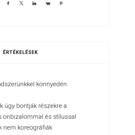
Facebook
X
LinkedIn
VKontakte
Pinterest
ÉRTÉKELÉSEK
 módszerünkkel könnyedén
k úgy bontják részekre a
s önbizalommal és stílussal
nk nem koreográfiák