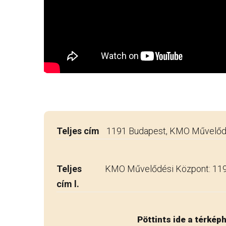
Teljes cím
1191 Budapest, KMO Művelődés
Teljes
KMO Művelődési Központ: 1191 
cím l.
Pöttints ide a térkép