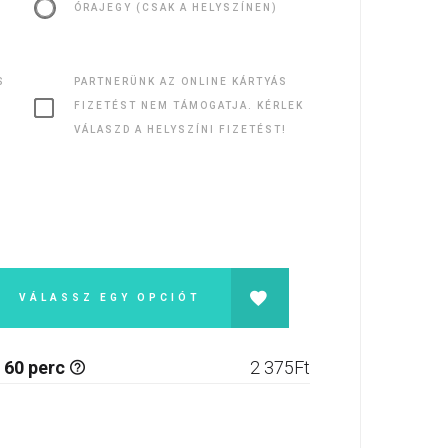
ÓRAJEGY (CSAK A HELYSZÍNEN)
S
PARTNERÜNK AZ ONLINE KÁRTYÁS
FIZETÉST NEM TÁMOGATJA. KÉRLEK
VÁLASZD A HELYSZÍNI FIZETÉST!
VÁLASSZ EGY OPCIÓT
 60 perc
2 375
Ft