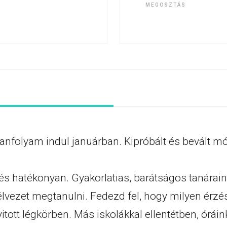
MEGOSZTÁS
tanfolyam indul januárban. Kipróbált és bevált
és hatékonyan. Gyakorlatias, barátságos tanárain
lvezet megtanulni. Fedezd fel, hogy milyen érzé
itott légkörben. Más iskolákkal ellentétben, órái