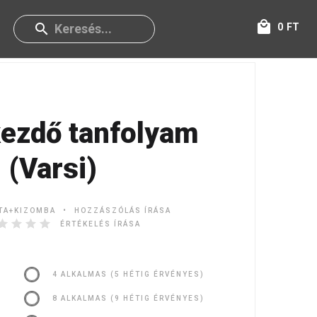
0
FT
kezdő tanfolyam
(Varsi)
TA+KIZOMBA
HOZZÁSZÓLÁS ÍRÁSA
ÉRTÉKELÉS ÍRÁSA
4 ALKALMAS (5 HÉTIG ÉRVÉNYES)
8 ALKALMAS (9 HÉTIG ÉRVÉNYES)