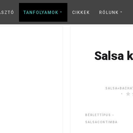
ASZTÓ
TANFOLYAMOK
CIKKEK
RÓLUNK
Salsa 
SALSA+BACHA
BÉRLETTÍPUS -
SALSACONTIMBA