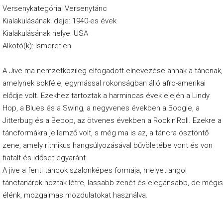
Versenykategória: Versenytánc
Kialakulásának ideje: 1940-es évek
Kialakulásának helye: USA
Alkotó(k): Ismeretlen
A Jive ma nemzetközileg elfogadott elnevezése annak a táncnak,
amelynek sokféle, egymással rokonságban álló afro-amerikai
elődje volt. Ezekhez tartoztak a harmincas évek elején a Lindy
Hop, a Blues és a Swing, a negyvenes években a Boogie, a
Jitterbug és a Bebop, az ötvenes években a Rock'n'Roll. Ezekre a
táncformákra jellemző volt, s még ma is az, a táncra ösztöntő
zene, amely ritmikus hangsúlyozásával bűvöletébe vont és von
fiatalt és időset egyaránt.
A jive a fenti táncok szalonképes formája, melyet angol
tánctanárok hoztak létre, lassabb zenét és elegánsabb, de mégis
élénk, mozgalmas mozdulatokat használva.