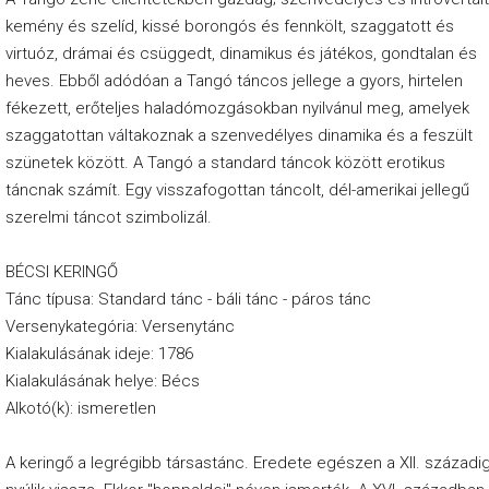
r
kemény és szelíd, kissé borongós és fennkölt, szaggatott és
n
virtuóz, drámai és csüggedt, dinamikus és játékos, gondtalan és
a
heves. Ebből adódóan a Tangó táncos jellege a gyors, hirtelen
fékezett, erőteljes haladómozgásokban nyilvánul meg, amelyek
p
szaggatottan váltakoznak a szenvedélyes dinamika és a feszült
H
szünetek között. A Tangó a standard táncok között erotikus
é
táncnak számít. Egy visszafogottan táncolt, dél-amerikai jellegű
szerelmi táncot szimbolizál.
t
f
BÉCSI KERINGŐ
ő
Tánc típusa: Standard tánc - báli tánc - páros tánc
-
Versenykategória: Versenytánc
S
Kialakulásának ideje: 1786
Kialakulásának helye: Bécs
z
Alkotó(k): ismeretlen
e
r
A keringő a legrégibb társastánc. Eredete egészen a XII. századi
d