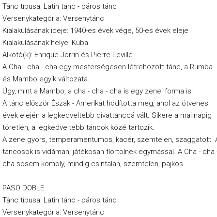
Tánc típusa: Latin tánc - páros tánc
Versenykategória: Versenytánc
Kialakulásának ideje: 1940-es évek vége, 50-es évek eleje
Kialakulásának helye: Kuba
Alkotó(k): Enrique Jorrin és Pierre Leville
A Cha - cha - cha egy mesterségesen létrehozott tánc, a Rumba
és Mambo egyik változata.
Úgy, mint a Mambo, a cha - cha - cha is egy zenei forma is.
A tánc először Észak - Amerikát hódította meg, ahol az ötvenes
évek elején a legkedveltebb divattánccá vált. Sikere a mai napig
töretlen, a legkedveltebb táncok közé tartozik.
A zene gyors, temperamentumos, kacér, szemtelen, szaggatott. 
táncosok is vidáman, játékosan flörtölnek egymással. A Cha - cha 
cha sosem komoly, mindig csintalan, szemtelen, pajkos.
PASO DOBLE
Tánc típusa: Latin tánc - páros tánc
Versenykategória: Versenytánc