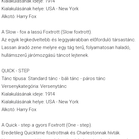
Kialakulásának ideje: 1914
ö
Kialakulásának helye: USA - New York
k
Alkotó: Harry Fox
M
u
A Slow - fox a lassú Foxtrott (Slow foxtrott).
Az egyik legkedveltebb és leggyakrabban előforduló társastánc.
t
Lassan áradó zene melyre egy tág terű, folyamatosan haladó,
a
hullámszerű járómozgású táncot lejtenek.
s
QUICK - STEP
d
Tánc típusa: Standard tánc - báli tánc - páros tánc
m
Versenykategória: Versenytánc
i
Kialakulásának ideje: 1914
n
Kialakulásának helye: USA - New York
Alkotó: Harry Fox
d
e
A Quick - step a gyors Foxtrott (One - step).
t
Eredetileg Quicktime foxtrottnak és Charlestonnak hívták.