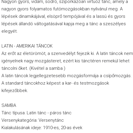
Nagyon gyors, vidám, sodró, sziporkázóan virtuóz tánc, amely a
É
nagyon gyors folyamatos futómozgásokban nyilvánul meg. A
r
lépések dinamikájával, elsöprő tempójával és a lassú és gyors
lépések állandó váltogatásával kapja meg a tánc a szeszélyes
t
elegyét.
é
k
LATIN - AMERIKAI TÁNCOK
e
Az erőt az életörömöt, a szenvedélyt fejezik ki. A latin táncok nem
l
igényelnek nagy mozgásteret, ezért kis tánctéren remekül lehet
táncolni őket. (Kivétel a samba.)
é
A latin táncok legjellegzetesebb mozgásformája a csípőmozgás.
s
A standard táncokhoz képest a kar- és testmozgások
kifejezőbbek.
SAMBA
Tánc típusa: Latin tánc - páros tánc
Versenykategória: Versenytánc
Kialakulásának ideje: 1910-es, 20-as évek