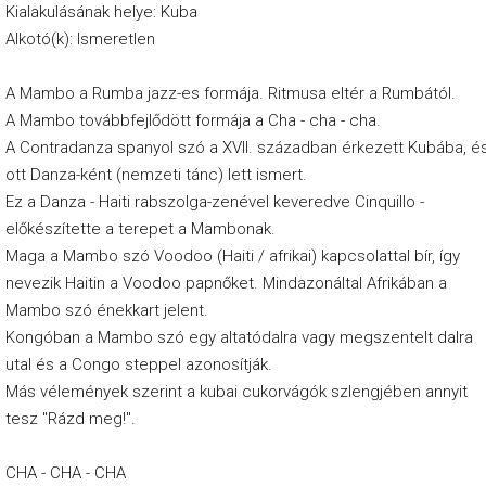
Kialakulásának helye: Kuba
Alkotó(k): Ismeretlen
A Mambo a Rumba jazz-es formája. Ritmusa eltér a Rumbától.
A Mambo továbbfejlődött formája a Cha - cha - cha.
A Contradanza spanyol szó a XVII. században érkezett Kubába, é
ott Danza-ként (nemzeti tánc) lett ismert.
Ez a Danza - Haiti rabszolga-zenével keveredve Cinquillo -
előkészítette a terepet a Mambonak.
Maga a Mambo szó Voodoo (Haiti / afrikai) kapcsolattal bír, így
nevezik Haitin a Voodoo papnőket. Mindazonáltal Afrikában a
Mambo szó énekkart jelent.
Kongóban a Mambo szó egy altatódalra vagy megszentelt dalra
utal és a Congo steppel azonosítják.
Más vélemények szerint a kubai cukorvágók szlengjében annyit
tesz "Rázd meg!".
CHA - CHA - CHA