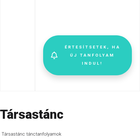
H
JELENTKEZZ
é
t
f
ő
ÉRTESÍTSETEK, HA
ÚJ TANFOLYAM
K
INDUL!
e
d
d
S
z
Társastánc
e
r
Társastánc tánctanfolyamok
d