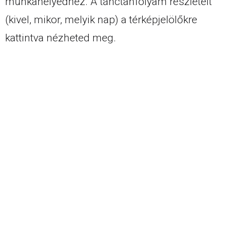
munkahelyedhez. A tánctanfolyam részleteit
(kivel, mikor, melyik nap) a térképjelölőkre
kattintva nézheted meg.