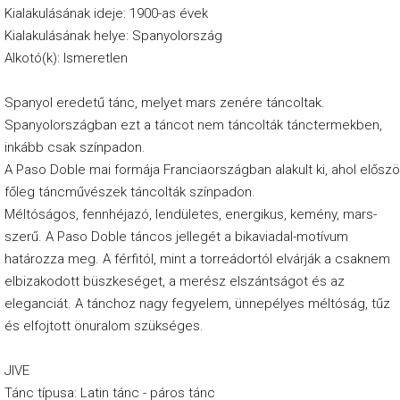
Kialakulásának ideje: 1900-as évek
Kialakulásának helye: Spanyolország
Alkotó(k): Ismeretlen
Spanyol eredetű tánc, melyet mars zenére táncoltak.
Spanyolországban ezt a táncot nem táncolták tánctermekben,
inkább csak színpadon.
A Paso Doble mai formája Franciaországban alakult ki, ahol előszö
főleg táncművészek táncolták színpadon.
Méltóságos, fennhéjazó, lendületes, energikus, kemény, mars-
szerű. A Paso Doble táncos jellegét a bikaviadal-motívum
határozza meg. A férfitól, mint a torreádortól elvárják a csaknem
elbizakodott büszkeséget, a merész elszántságot és az
eleganciát. A tánchoz nagy fegyelem, ünnepélyes méltóság, tűz
és elfojtott önuralom szükséges.
JIVE
Tánc típusa: Latin tánc - páros tánc