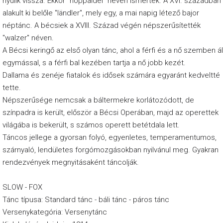
nyúlik vissza. Ekkor "hoppaldei" néven ismerték. A XVI. században
a
alakult ki belőle "ländler", mely egy, a mai napig létező bajor
néptánc. A bécsiek a XVIII. Század végén népszerűsítették
H
"walzer" néven.
é
A Bécsi keringő az első olyan tánc, ahol a férfi és a nő szemben ál
t
egymással, s a férfi bal kezében tartja a nő jobb kezét.
Dallama és zenéje fiatalok és idősek számára egyaránt kedveltté
f
tette.
ő
Népszerűsége nemcsak a báltermekre korlátozódott, de
-
színpadra is került, először a Bécsi Operában, majd az operettek
C
világába is bekerült, s számos operett betétdala lett.
s
Táncos jellege a gyorsan folyó, egyenletes, temperamentumos,
szárnyaló, lendületes forgómozgásokban nyilvánul meg. Gyakran
ü
rendezvények megnyitásaként táncolják.
t
ö
SLOW - FOX
r
Tánc típusa: Standard tánc - báli tánc - páros tánc
t
Versenykategória: Versenytánc