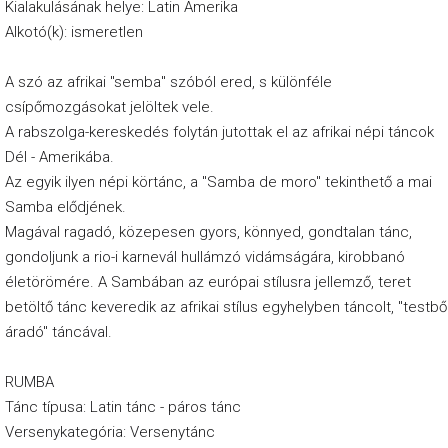
Kialakulásának helye: Latin Amerika
Alkotó(k): ismeretlen
A szó az afrikai "semba" szóból ered, s különféle
csípőmozgásokat jelöltek vele.
A rabszolga-kereskedés folytán jutottak el az afrikai népi táncok
Dél - Amerikába.
Az egyik ilyen népi körtánc, a "Samba de moro" tekinthető a mai
Samba elődjének.
Magával ragadó, közepesen gyors, könnyed, gondtalan tánc,
gondoljunk a rio-i karnevál hullámzó vidámságára, kirobbanó
életörömére. A Sambában az európai stílusra jellemző, teret
betöltő tánc keveredik az afrikai stílus egyhelyben táncolt, "testbő
áradó" táncával.
RUMBA
Tánc típusa: Latin tánc - páros tánc
Versenykategória: Versenytánc