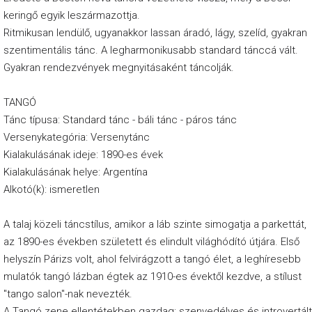
n
keringő egyik leszármazottja.
a
Ritmikusan lendülő, ugyanakkor lassan áradó, lágy, szelíd, gyakran
p
szentimentális tánc. A legharmonikusabb standard tánccá vált.
Gyakran rendezvények megnyitásaként táncolják.
S
z
TANGÓ
o
Tánc típusa: Standard tánc - báli tánc - páros tánc
m
Versenykategória: Versenytánc
b
Kialakulásának ideje: 1890-es évek
Kialakulásának helye: Argentína
a
Alkotó(k): ismeretlen
t
-
A talaj közeli táncstílus, amikor a láb szinte simogatja a parkettát,
V
az 1890-es években született és elindult világhódító útjára. Első
a
helyszín Párizs volt, ahol felvirágzott a tangó élet, a leghíresebb
mulatók tangó lázban égtek az 1910-es évektől kezdve, a stílust
s
"tango salon"-nak nevezték.
á
A Tangó zene ellentétekben gazdag; szenvedélyes és introvertált