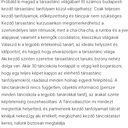
Próbáld ki magad a társastánc világában! Itt számos budapesti
a
kezdő társastánc tanfolyam közül válogathatsz. Csak teljesen
C
kezdő tanfolyamok, előképzettség és táncpár nem szükséges.
Kezdő társastánc kurzusainkon megismerkedhetsz a
s
szenvedélyes latin ritmusok, mint a cha-cha-cha, a rumba és a jive
ü
alapjaival, valamint a keringők csodálatos, klasszikus világával.
t
Válaszd ki a legjobb értékelésű tanárt, az ideális helyszínt és
ö
időpontot, és hagyd, hogy elvarázsoljon a társastánc világa.
r
Aki kezdő szinten szeretne társastáncot tanulni, bizony nehéz
dolga van. Akár 30 tánciskola honlapját is végig kell bogarászni,
t
hogy egy teljes képet kapjon az elérhető társastánc
ö
tanfolyamokról, ráadásul minden holnap egyedi felépítésű. A
k
tánctanárokról nincs független, objektív információ (persze
minden tánciskola a legjobb tanárokkal tanít), az árakat szinte
P
képtelenség összehasolítani. A
Táncválasztón
mi mindezt
é
megtettük helyetted, és partnereink
kezdő tanfolyamait
tálcát
n
kínáljuk neked,így aki értékelt, megbízható kezdő táncoktatást
t
keres, nálunk biztosan megtalálja.