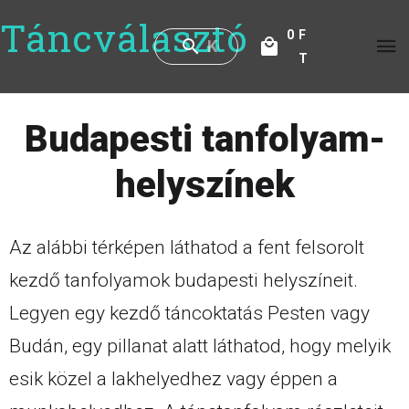
Táncválasztó
0
F
T
Budapesti tanfolyam-
helyszínek
Az alábbi térképen láthatod a fent felsorolt
kezdő tanfolyamok budapesti helyszíneit.
Legyen egy kezdő táncoktatás Pesten vagy
Budán, egy pillanat alatt láthatod, hogy melyik
esik közel a lakhelyedhez vagy éppen a