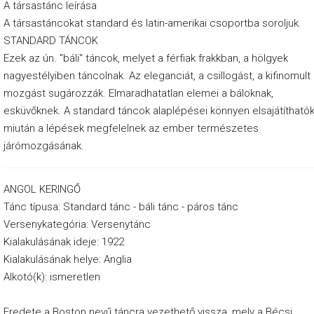
e
A társastánc leírása
A társastáncokat standard és latin-amerikai csoportba soroljuk.
k
STANDARD TÁNCOK
S
Ezek az ún. "báli" táncok, melyet a férfiak frakkban, a hölgyek
z
nagyestélyiben táncolnak. Az eleganciát, a csillogást, a kifinomult
mozgást sugározzák. Elmaradhatatlan elemei a báloknak,
o
esküvőknek. A standard táncok alaplépései könnyen elsajátíthatók
m
miután a lépések megfelelnek az ember természetes
b
járómozgásának.
a
t
ANGOL KERINGŐ
Tánc típusa: Standard tánc - báli tánc - páros tánc
V
Versenykategória: Versenytánc
a
Kialakulásának ideje: 1922
s
Kialakulásának helye: Anglia
á
Alkotó(k): ismeretlen
r
Eredete a Boston nevű táncra vezethető vissza, mely a Bécsi