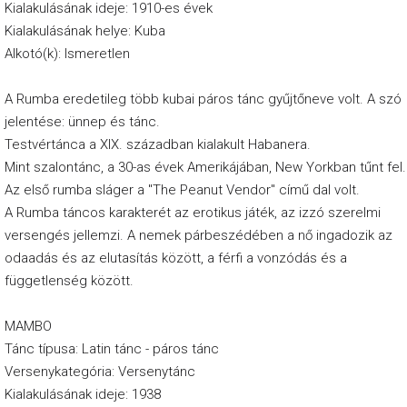
Kialakulásának ideje: 1910-es évek
Kialakulásának helye: Kuba
Alkotó(k): Ismeretlen
A Rumba eredetileg több kubai páros tánc gyűjtőneve volt. A szó
jelentése: ünnep és tánc.
Testvértánca a XIX. században kialakult Habanera.
Mint szalontánc, a 30-as évek Amerikájában, New Yorkban tűnt fel.
Az első rumba sláger a "The Peanut Vendor" című dal volt.
A Rumba táncos karakterét az erotikus játék, az izzó szerelmi
versengés jellemzi. A nemek párbeszédében a nő ingadozik az
odaadás és az elutasítás között, a férfi a vonzódás és a
függetlenség között.
MAMBO
Tánc típusa: Latin tánc - páros tánc
Versenykategória: Versenytánc
Kialakulásának ideje: 1938