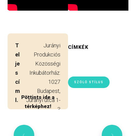
T
Jurányi
CÍMKÉK
el
Produkciós
je
Közösségi
s
Inkubátorház:
cí
1027
SZÓLÓ STÍLUS
m
Budapest,
Pöttints ide a
l.
Jurányi utca 1-
térképhez!
3