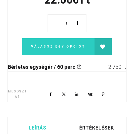
22.000
Ft
VÁLASSZ EGY OPCIÓT
Bérletes egységár / 60 perc
2 750
Ft
MEGOSZT
Facebook
X
LinkedIn
VKontakte
Pinterest
ÁS
LEÍRÁS
ÉRTÉKELÉSEK