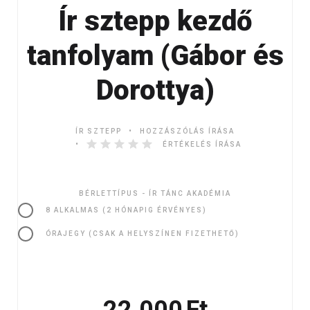
Ír sztepp kezdő
tanfolyam (Gábor és
Dorottya)
ÍR SZTEPP
HOZZÁSZÓLÁS ÍRÁSA
ÉRTÉKELÉS ÍRÁSA
BÉRLETTÍPUS - ÍR TÁNC AKADÉMIA
8 ALKALMAS (2 HÓNAPIG ÉRVÉNYES)
ÓRAJEGY (CSAK A HELYSZÍNEN FIZETHETŐ)