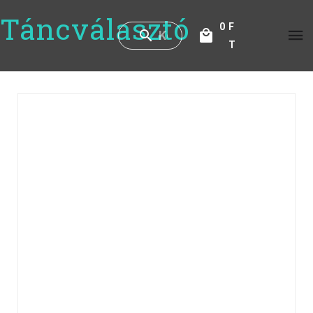
Táncválasztó
0
F
T