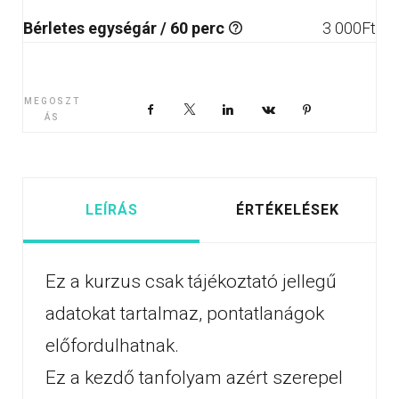
Bérletes egységár / 60 perc
3 000
Ft
MEGOSZT
Facebook
X
LinkedIn
VKontakte
Pinterest
ÁS
LEÍRÁS
ÉRTÉKELÉSEK
Ez a kurzus csak tájékoztató jellegű
adatokat tartalmaz, pontatlanágok
előfordulhatnak.
Ez a kezdő tanfolyam azért szerepel