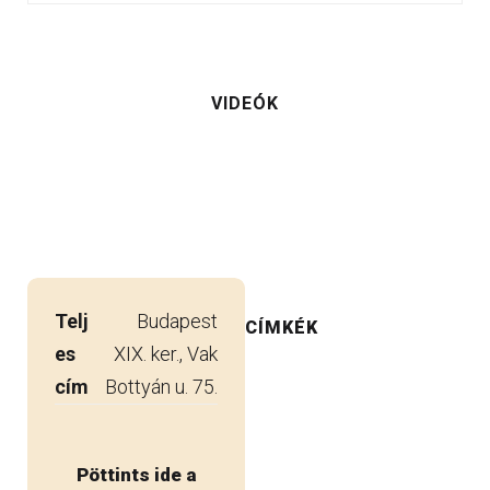
VIDEÓK
Telj
Budapest
CÍMKÉK
es
XIX. ker., Vak
cím
Bottyán u. 75.
Pöttints ide a