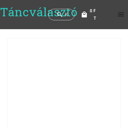
Táncválasztó
0
F
T