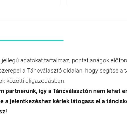
 jellegű adatokat tartalmaz, pontatlanágok előfo
szerepel a Táncválasztó oldalán, hogy segítse a t
k közötti eligazodásban.
 partnerünk, így a Táncválasztón nem lehet err
e a jelentkezéshez kérlek látogass el a táncisk
sz!