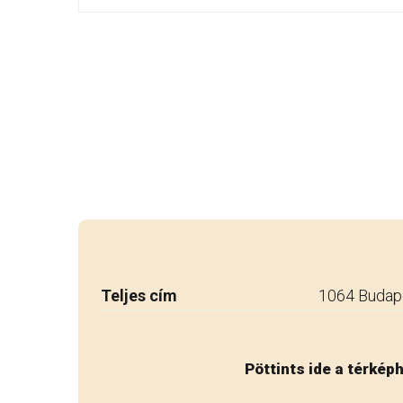
Teljes cím
1064 Budape
Pöttints ide a térkép