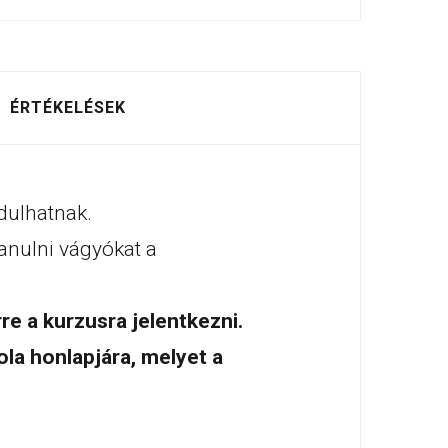
ÉRTÉKELÉSEK
rdulhatnak.
anulni vágyókat a
e a kurzusra jelentkezni.
ola honlapjára, melyet a