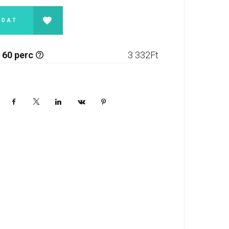
ADAT
 60 perc
3 332
Ft
Facebook
X
LinkedIn
VKontakte
Pinterest