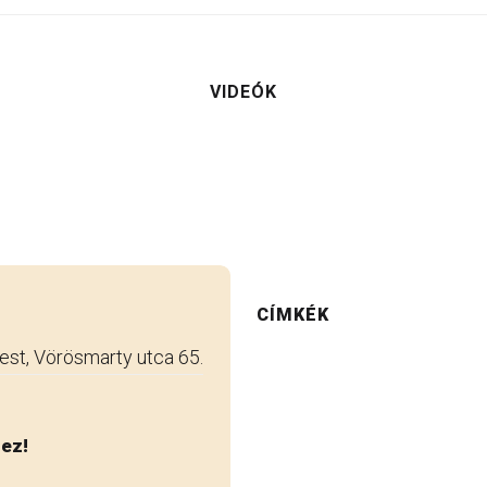
VIDEÓK
CÍMKÉK
st, Vörösmarty utca 65.
hez!