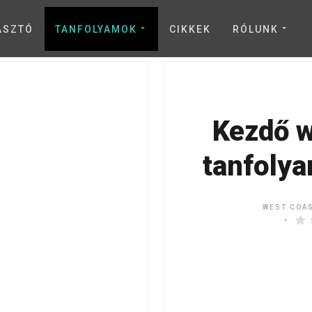
ASZTÓ
TANFOLYAMOK
CIKKEK
RÓLUNK
Kezdő w
tanfolya
WEST COA