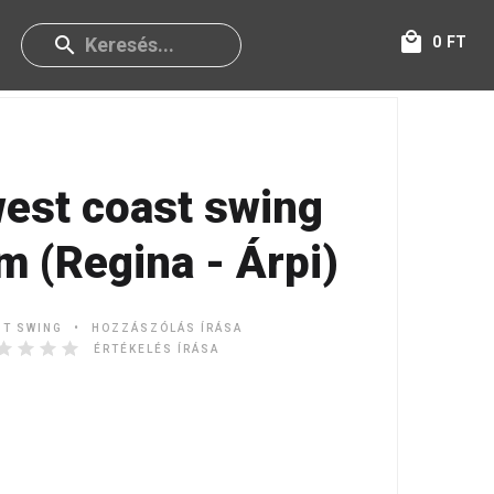
0
FT
est coast swing
m (Regina - Árpi)
ST SWING
HOZZÁSZÓLÁS ÍRÁSA
ÉRTÉKELÉS ÍRÁSA