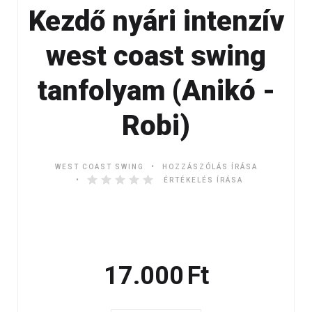
Kezdő nyári intenzív
west coast swing
tanfolyam (Anikó -
Robi)
WEST COAST SWING
HOZZÁSZÓLÁS ÍRÁSA
ÉRTÉKELÉS ÍRÁSA
17.000
Ft