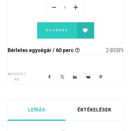
KOSÁRBA
Bérletes egységár / 60 perc
2 833
Ft
MEGOSZT
Facebook
X
LinkedIn
VKontakte
Pinterest
ÁS
LEÍRÁS
ÉRTÉKELÉSEK