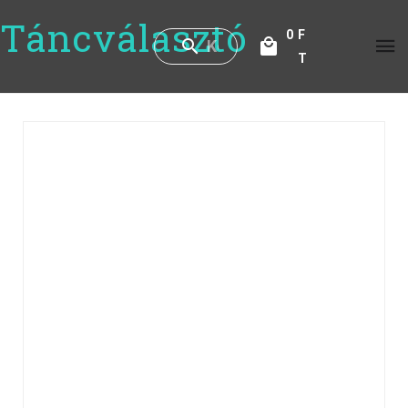
Táncválasztó
0
F
T