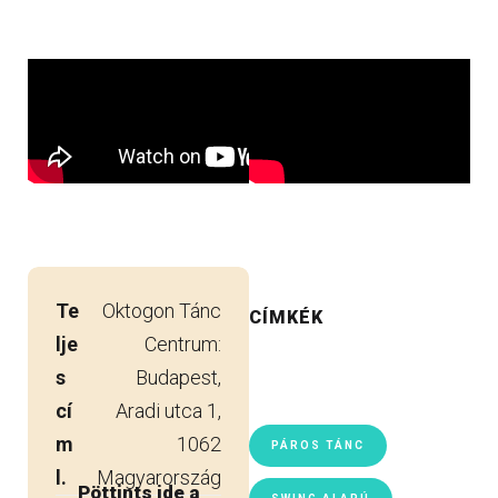
Te
Oktogon Tánc
CÍMKÉK
lje
Centrum:
s
Budapest,
cí
Aradi utca 1,
m
1062
PÁROS TÁNC
l.
Magyarország
Pöttints ide a