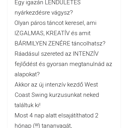
Egy igazán LENDÜLETES
nyárkezdésre vágysz?
Olyan páros táncot keresel, ami
IZGALMAS, KREATÍV és amit
BÁRMILYEN ZENÉRE táncolhatsz?
Ráadásul szereted az INTENZÍV
fejlődést és gyorsan megtanulnád az
alapokat?
Akkor az új intenzív kezdő West
Coast Swing kurzusunkat neked
találtuk ki!
Most 4 nap alatt elsajátíthatod 2
hónap (!!!) tananyagát,